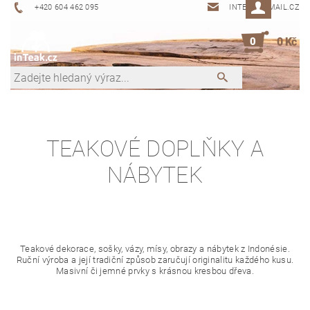
+420 604 462 095
INTEAK@EMAIL.CZ
0
0 Kč
TEAKOVÉ DOPLŇKY A
NÁBYTEK
Teakové dekorace, sošky, vázy, mísy, obrazy a nábytek z Indonésie.
Ruční výroba a její tradiční způsob zaručují originalitu každého kusu.
Masivní či jemné prvky s krásnou kresbou dřeva.