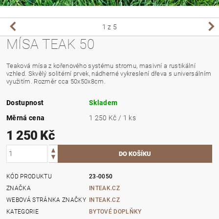
1
z 5
MÍSA TEAK 50
Teaková mísa z kořenového systému stromu, masivní a rustikální
vzhled. Skvělý solitérní prvek, nádherné vykreslení dřeva s universálním
využitím. Rozměr cca 50x50x8cm.
Dostupnost
Skladem
Měrná cena
1 250 Kč / 1 ks
1 250 Kč
KÓD PRODUKTU
23-0050
ZNAČKA
INTEAK.CZ
WEBOVÁ STRÁNKA ZNAČKY
INTEAK.CZ
KATEGORIE
BYTOVÉ DOPLŇKY