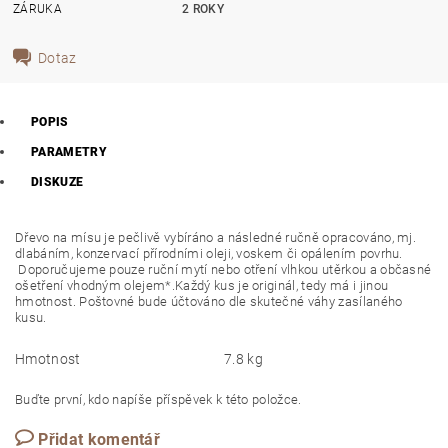
ZÁRUKA
2 ROKY
Dotaz
POPIS
PARAMETRY
DISKUZE
Dřevo na mísu je pečlivě vybíráno a následné ručně opracováno, mj.
dlabáním, konzervací přírodními oleji, voskem či opálením povrhu.
Doporučujeme pouze ruční mytí nebo otření vlhkou utěrkou a občasné
ošetření vhodným olejem*.Každý kus je originál, tedy má i jinou
hmotnost. Poštovné bude účtováno dle skutečné váhy zasílaného
kusu.
Hmotnost
7.8 kg
Buďte první, kdo napíše příspěvek k této položce.
Přidat komentář