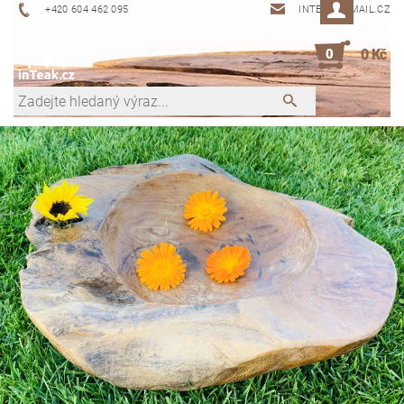
+420 604 462 095
INTEAK@EMAIL.CZ
0
0 Kč