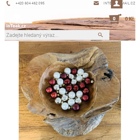
+420 604 462 095
INTEAK@EMAIL.CZ
0
0 Kč