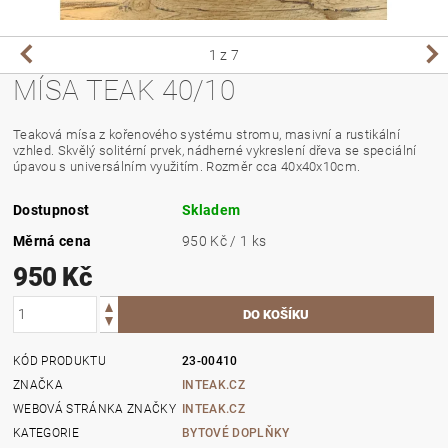
1
z 7
MÍSA TEAK 40/10
Teaková mísa z kořenového systému stromu, masivní a rustikální
vzhled. Skvělý solitérní prvek, nádherné vykreslení dřeva se speciální
úpavou s universálním využitím. Rozměr cca 40x40x10cm.
Dostupnost
Skladem
Měrná cena
950 Kč / 1 ks
950 Kč
KÓD PRODUKTU
23-00410
ZNAČKA
INTEAK.CZ
WEBOVÁ STRÁNKA ZNAČKY
INTEAK.CZ
KATEGORIE
BYTOVÉ DOPLŇKY