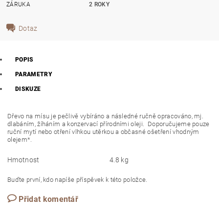
ZÁRUKA
2 ROKY
Dotaz
POPIS
PARAMETRY
DISKUZE
Dřevo na mísu je pečlivě vybíráno a následné ručně opracováno, mj.
dlabáním, žíháním a konzervací přírodními oleji. Doporučujeme pouze
ruční mytí nebo otření vlhkou utěrkou a občasné ošetření vhodným
olejem*.
Hmotnost
4.8 kg
Buďte první, kdo napíše příspěvek k této položce.
Přidat komentář