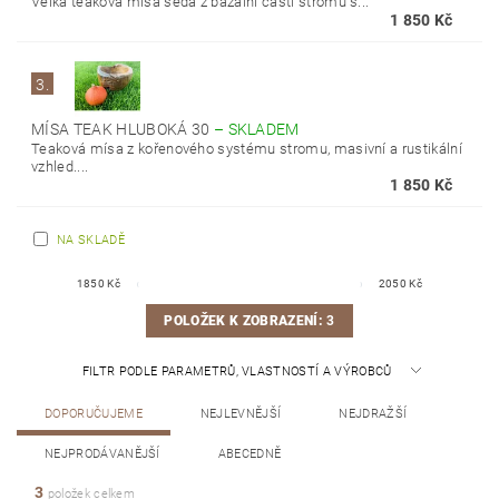
Velká teaková mísa šedá z bazální části stromu s...
1 850 Kč
3.
MÍSA TEAK HLUBOKÁ 30
–
SKLADEM
Teaková mísa z kořenového systému stromu, masivní a rustikální
vzhled....
1 850 Kč
NA SKLADĚ
1850
Kč
2050
Kč
POLOŽEK K ZOBRAZENÍ:
3
FILTR PODLE PARAMETRŮ, VLASTNOSTÍ A VÝROBCŮ
DOPORUČUJEME
NEJLEVNĚJŠÍ
NEJDRAŽŠÍ
NEJPRODÁVANĚJŠÍ
ABECEDNĚ
3
položek celkem