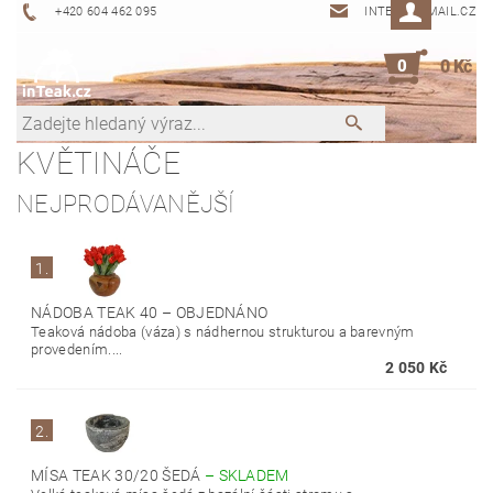
+420 604 462 095
INTEAK@EMAIL.CZ
0
0 Kč
KVĚTINÁČE
NEJPRODÁVANĚJŠÍ
1.
NÁDOBA TEAK 40
–
OBJEDNÁNO
Teaková nádoba (váza) s nádhernou strukturou a barevným
provedením....
2 050 Kč
2.
MÍSA TEAK 30/20 ŠEDÁ
–
SKLADEM