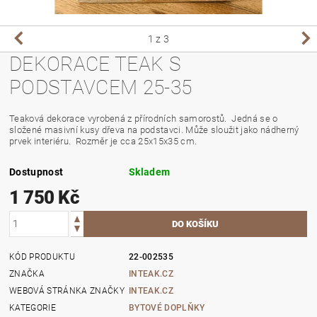
1
z 3
DEKORACE TEAK S
PODSTAVCEM 25-35
Teaková dekorace vyrobená z přírodních samorostů. Jedná se o
složené masivní kusy dřeva na podstavci. Může sloužit jako nádherný
prvek interiéru. Rozměr je cca 25x15x35 cm.
Dostupnost
Skladem
1 750 Kč
KÓD PRODUKTU
22-002535
ZNAČKA
INTEAK.CZ
WEBOVÁ STRÁNKA ZNAČKY
INTEAK.CZ
KATEGORIE
BYTOVÉ DOPLŇKY