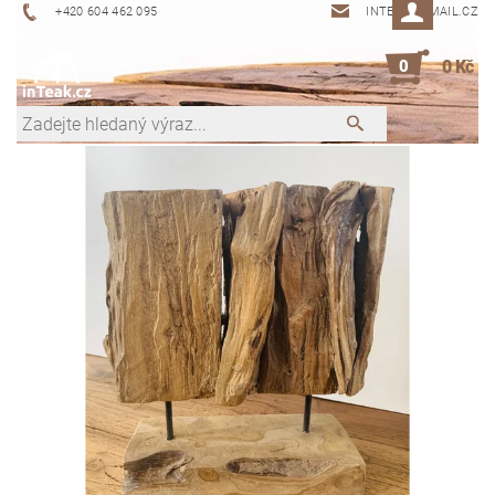
+420 604 462 095
INTEAK@EMAIL.CZ
0
0 Kč