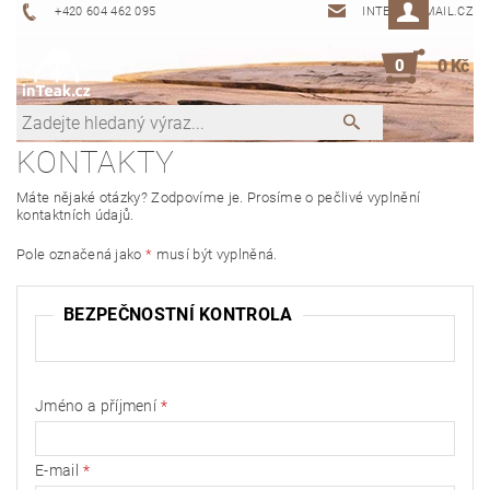
+420 604 462 095
INTEAK@EMAIL.CZ
0
0 Kč
KONTAKTY
Máte nějaké otázky? Zodpovíme je. Prosíme o pečlivé vyplnění
kontaktních údajů.
Pole označená jako
*
musí být vyplněná.
BEZPEČNOSTNÍ KONTROLA
Jméno a příjmení
E-mail