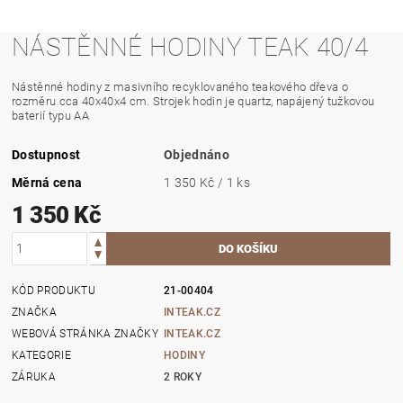
NÁSTĚNNÉ HODINY TEAK 40/4
Nástěnné hodiny z masivního recyklovaného teakového dřeva o
rozměru cca 40x40x4 cm. Strojek hodin je quartz, napájený tužkovou
baterií typu AA
Dostupnost
Objednáno
Měrná cena
1 350 Kč / 1 ks
1 350 Kč
KÓD PRODUKTU
21-00404
ZNAČKA
INTEAK.CZ
WEBOVÁ STRÁNKA ZNAČKY
INTEAK.CZ
KATEGORIE
HODINY
ZÁRUKA
2 ROKY