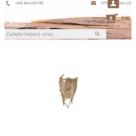
+420 604 462 095
INTEAK@EMAIL.CZ
0
0 Kč