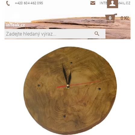
+420 604 462 095
INTEAK@EMAIL.CZ
0
0 Kč