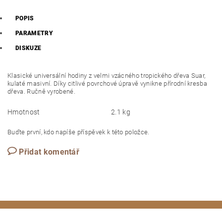
POPIS
PARAMETRY
DISKUZE
Klasické universální hodiny z velmi vzácného tropického dřeva Suar,
kulaté masivní. Díky citlivé povrchové úpravě vynikne přírodní kresba
dřeva. Ručně vyrobené.
Hmotnost
2.1 kg
Buďte první, kdo napíše příspěvek k této položce.
Přidat komentář