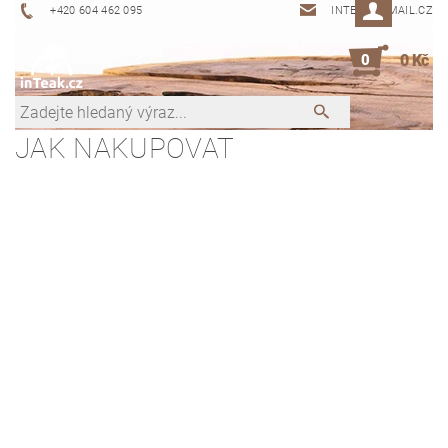
+420 604 462 095
INTEAK@EMAIL.CZ
0
0 Kč
JAK NAKUPOVAT