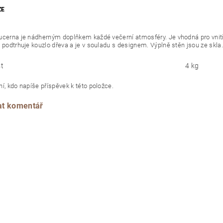
ZE
ucerna je nádherným doplňkem každé večerní atmosféry. Je vhodná pro vnitřní
, podtrhuje kouzlo dřeva a je v souladu s designem. Výplně stěn jsou ze skla.
t
4 kg
í, kdo napíše příspěvek k této položce.
at komentář