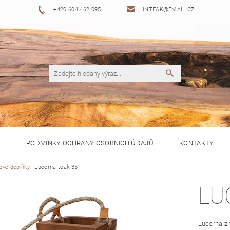
+420 604 462 095
INTEAK@EMAIL.CZ
Y
PODMÍNKY OCHRANY OSOBNÍCH ÚDAJŮ
KONTAKTY
ové doplňky
Lucerna teak 35
LU
Lucerna z