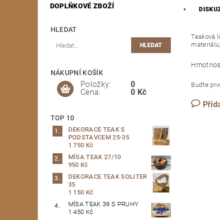
DOPLŇKOVÉ ZBOŽÍ
DISKU
HLEDAT
Teaková l
materiálu
Hmotnos
NÁKUPNÍ KOŠÍK
Položky:
0
Buďte prvn
Cena:
0 Kč
Přid
TOP 10
DEKORACE TEAK S
PODSTAVCEM 25-35
1 750 Kč
MÍSA TEAK 27/10
950 Kč
DEKORACE TEAK SOLITER
35
1 150 Kč
MÍSA TEAK 39 S PRUHY
1 450 Kč