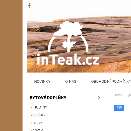
NOVINKY
O NÁS
OBCHODNÍ PODMÍNK
Domů
Byt
BYTOVÉ DOPLŇKY
HODINY
TIP
SOŠKY
MÍSY
VÁZY