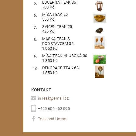
LUCERNA TEAK 35
780 Kč
MÍSA TEAK 20
550 Kč
SVÍCEN TEAK 25
420 Kč
MASKA TEAK S
PODSTAVCEM 35
1 050 Kč
MÍSA TEAK HLUBOKÁ 30
1 850 Kč
DEKORACE TEAK 63
1 850 Kč
KONTAKT
inTeak
@
email.cz
+420 604 462 095
Teak and Home