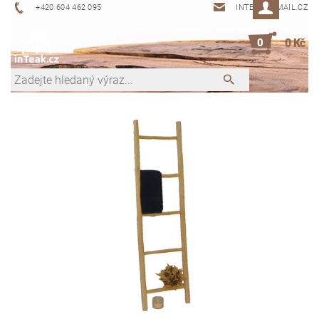
+420 604 462 095
INTEAK@EMAIL.CZ
0
0 Kč