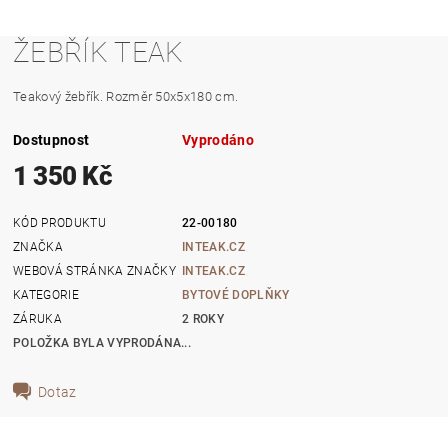
ŽEBŘÍK TEAK
Teakový žebřík. Rozměr 50x5x180 cm.
Dostupnost
Vyprodáno
1 350 Kč
KÓD PRODUKTU
22-00180
ZNAČKA
INTEAK.CZ
WEBOVÁ STRÁNKA ZNAČKY
INTEAK.CZ
KATEGORIE
BYTOVÉ DOPLŇKY
ZÁRUKA
2 ROKY
POLOŽKA BYLA VYPRODÁNA...
Dotaz