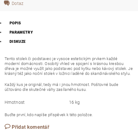
Dotaz
POPIS
PARAMETRY
DISKUZE
Tento stolek či podstavec je vysoce estetickým prvkem každé
moderní domácnosti. Osobitý vhled ve spojení s krásnou kresbou
dřeva je možné využít jako podstavec pod kytku nebo kávový stolek. Je
krásný též jako noční stolek v ložnici laděné do skandinávského stylu.
Každý kus je originál, tedy má i jinou hmotnost. Poštovné bude
účtováno dle skutečné váhy zasílaného kusu.
Hmotnost
16 kg
Buďte první, kdo napíše příspěvek k této položce.
Přidat komentář