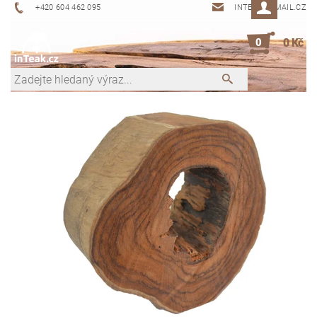
+420 604 462 095
INTEAK@EMAIL.CZ
0
0 Kč