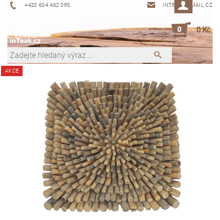
+420 604 462 095
INTEAK@EMAIL.CZ
0
0 Kč
AKCE