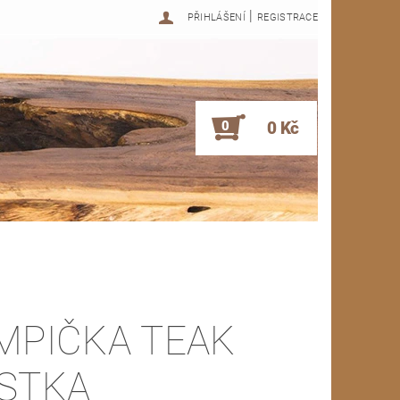
|
PŘIHLÁŠENÍ
REGISTRACE
0
0 Kč
MPIČKA TEAK
STKA