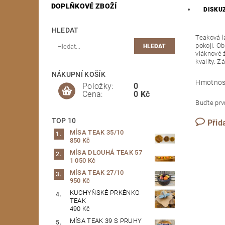
DOPLŇKOVÉ ZBOŽÍ
DISKU
HLEDAT
Teaková l
pokoji. O
vláknové 
kvality. 
NÁKUPNÍ KOŠÍK
Hmotnos
Položky:
0
Cena:
0 Kč
Buďte prvn
TOP 10
Přid
MÍSA TEAK 35/10
850 Kč
MÍSA DLOUHÁ TEAK 57
1 050 Kč
MÍSA TEAK 27/10
950 Kč
KUCHYŇSKÉ PRKÉNKO
TEAK
490 Kč
MÍSA TEAK 39 S PRUHY