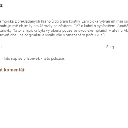
ZE
ampička z překládaných hranolů do tvaru kostky. Lampička vytváří intimní os
bsahuje dvě objímky pro žárovky se závitem E27 a kabel s vypínačem. Součás
žárovky. Tato lampička byla vyrobena pouze ve dvou exemplářích v ateliru Aks
Zároveň dbají na originalitu a vyrábí vše v omezeném počtu kusů.
t
8 kg
í, kdo napíše příspěvek k této položce.
at komentář