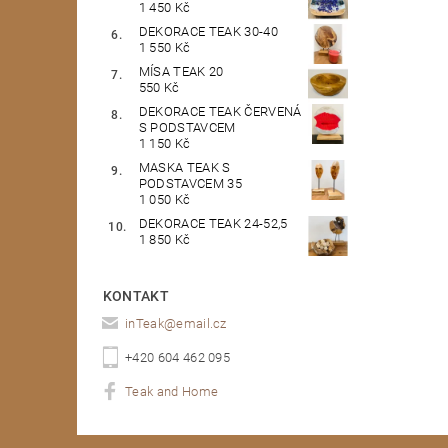
1 450 Kč
DEKORACE TEAK 30-40
1 550 Kč
MÍSA TEAK 20
550 Kč
DEKORACE TEAK ČERVENÁ
S PODSTAVCEM
1 150 Kč
MASKA TEAK S
PODSTAVCEM 35
1 050 Kč
DEKORACE TEAK 24-52,5
1 850 Kč
KONTAKT
inTeak
@
email.cz
+420 604 462 095
Teak and Home