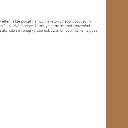
větlení a lze použít na nočním stolku nebo v obývacím
tí jsou dvě diodové žárovky s retro imitací konvenční
ata, kde se věnují výrobě exkluzivních doplňků, té nejvyšší