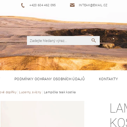
+420 604 462 095
INTEAK@EMAIL.CZ
Y
PODMÍNKY OCHRANY OSOBNÍCH ÚDAJŮ
KONTAKTY
ové doplňky
Lucerny, svícny
Lampička teak kostka
LA
KO