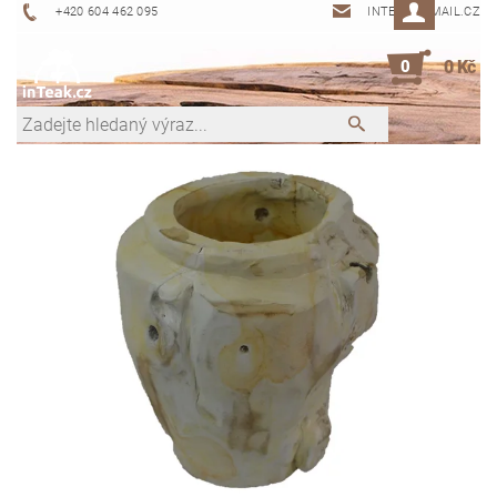
+420 604 462 095
INTEAK@EMAIL.CZ
0
0 Kč