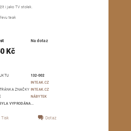
ít i jako TV stolek.
řevu teak
st
Na dotaz
50 Kč
UKTU
132-002
INTEAK.CZ
TRÁNKA ZNAČKY
INTEAK.CZ
E
NÁBYTEK
BYLA VYPRODÁNA...
Tisk
Dotaz