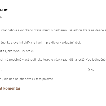
ETRY
ZE
e vzácného a exotického dřeva mindi s nádhernou skladbou, která na desce a 
šuplíky a dveřmi dvířky je i velmi praktická k ukládání věcí.
ít i jako vyšší TV stolek.
di má podobné vlastnosti jako teak, je však vzácnější a ještě více jedinečné
t
5 kg
í, kdo napíše příspěvek k této položce.
at komentář