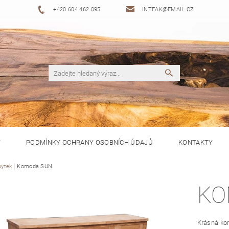
+420 604 462 095
INTEAK@EMAIL.CZ
Y
PODMÍNKY OCHRANY OSOBNÍCH ÚDAJŮ
KONTAKTY
ytek
Komoda SUN
KO
Krásná ko