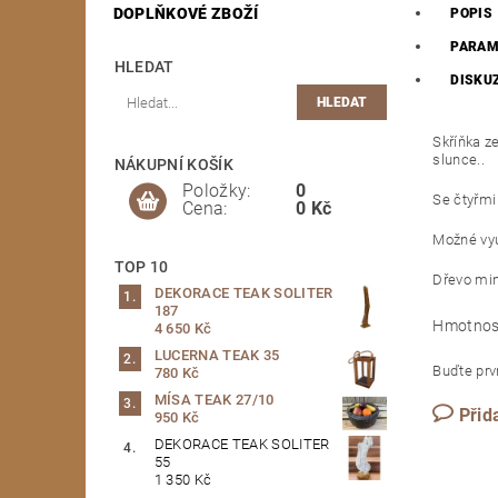
DOPLŇKOVÉ ZBOŽÍ
POPIS
PARAM
HLEDAT
DISKU
Skříňka z
slunce..
NÁKUPNÍ KOŠÍK
Položky:
0
Se čtyřmi 
Cena:
0 Kč
Možné využ
TOP 10
Dřevo min
DEKORACE TEAK SOLITER
187
Hmotnos
4 650 Kč
LUCERNA TEAK 35
Buďte prvn
780 Kč
MÍSA TEAK 27/10
Přid
950 Kč
DEKORACE TEAK SOLITER
55
1 350 Kč