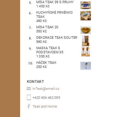
MÍSA TEAK 39 S PRUHY
1 450 Kč
KUCHYŇSKÉ PRKÉNKO
TEAK
490 Kč
MÍSA TEAK 20
550 Kč
DEKORACE TEAK SOLITER
990 Kč
MASKA TEAK S
PODSTAVCEM 35
1 050 Kč
HÁČEK TEAK
250 Kč
KONTAKT
inTeak
@
email.cz
+420 604 462 095
Teak and Home